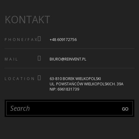
KONTAKT
PHONE/FAX
+48 609172756
MAIL
BIURO@REINVENT.PL
LOCATION
63-810 BOREK WIELKOPOLSKI
UL. POWSTAŃCÓW WIELKOPOLSKICH. 39A
NIP: 6961831739