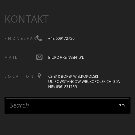
KONTAKT
PHONE/FAX
+48 609172756
MAIL
BIURO@REINVENT.PL
LOCATION
63-810 BOREK WIELKOPOLSKI
UL. POWSTAŃCÓW WIELKOPOLSKICH. 39A
NIP: 6961831739